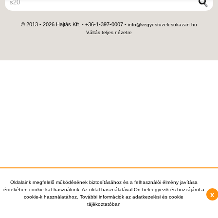
© 2013 - 2026 Hajtás Kft. - +36-1-397-0007 -
info@vegyestuzelesukazan.hu
Váltás teljes nézetre
Oldalaink megfelelő működésének biztosításához és a felhasználói élmény javítása
érdekében cookie-kat használunk. Az oldal használatával Ön beleegyezik és hozzájárul a
x
cookie-k használatához. További információk az adatkezelési és cookie
tájékoztatóban