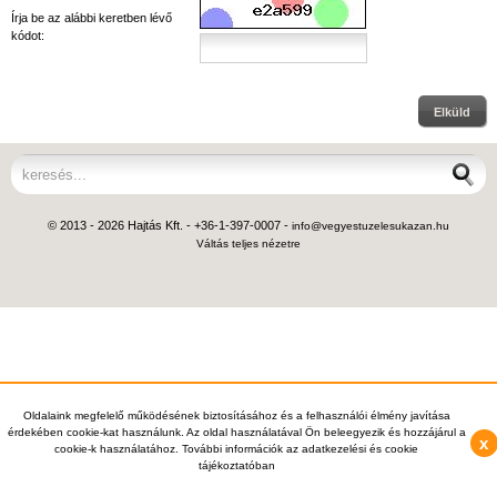
Írja be az alábbi keretben lévő
kódot:
Elküld
© 2013 - 2026 Hajtás Kft. - +36-1-397-0007 -
info@vegyestuzelesukazan.hu
Váltás teljes nézetre
Oldalaink megfelelő működésének biztosításához és a felhasználói élmény javítása
érdekében cookie-kat használunk. Az oldal használatával Ön beleegyezik és hozzájárul a
x
cookie-k használatához. További információk az adatkezelési és cookie
tájékoztatóban