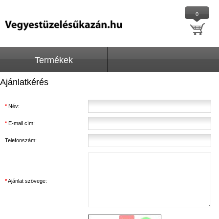
0
Termékek
Ajánlatkérés
*
Név:
*
E-mail cím:
Telefonszám:
*
Ajánlat szövege: